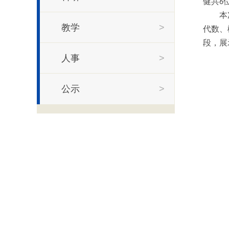
健
共
6
本
教学
>
代数、
段，展
人事
>
公示
>