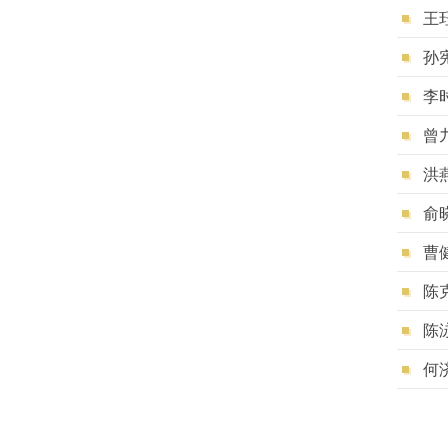
王
孙
李
曾
洪
俞
曹
陈
陈
何