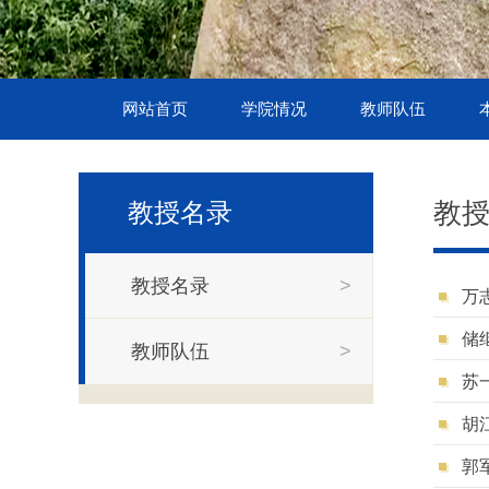
网站首页
学院情况
教师队伍
教
教授名录
教授名录
>
万
储
教师队伍
>
苏
胡
郭