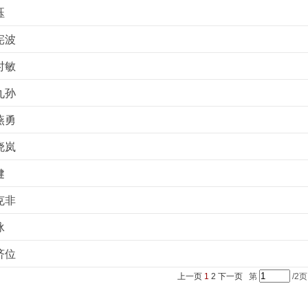
珏
宪波
时敏
九孙
燕勇
晓岚
健
克非
泳
济位
上一页
1
2
下一页
第
/2