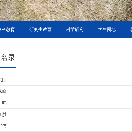
本科教育
研究生教育
科学研究
学生园地
授名录
志国
继峰
一鸣
江胜
军伟