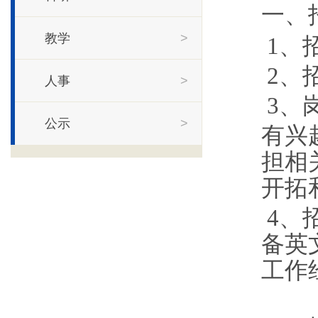
一、
教学
>
1、
2、
人事
>
3、
公示
>
有兴
担相
开拓
4、
备英
工作