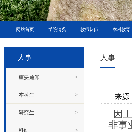
网站首页
学院情况
教师队伍
本科教育
人事
人事
重要通知
>
本科生
>
来源 
因工
研究生
>
非事
科研
>