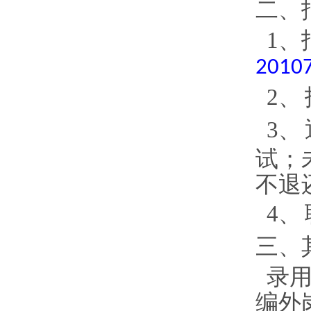
二、
1、
2010
2、
3、
试；
不退
4、
三、
录用
编外