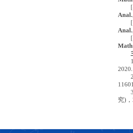
Anal.
Anal.
Math
2020
1160
究)，