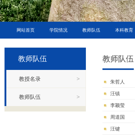
网站首页
学院情况
教师队伍
本科教育
教师队伍
教师队伍
教授名录
>
朱哲人
汪镇
教师队伍
>
李颖莹
周道国
汪键