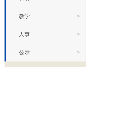
教学
>
人事
>
公示
>